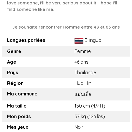
love someone, I'll be very serious about it. I hope I'll
find someone like me.
Je souhaite rencontrer Homme entre 48 et 65 ans
Langues parlées
Bilingue
Genre
Femme
Age
46 ans
Pays
Thaïlande
Région
Hua Hin
Ma commune
แม่นเบิ้ล
Ma taille
150 cm (4.9 ft)
Mon poids
57 kg (126 lbs)
Mes yeux
Noir