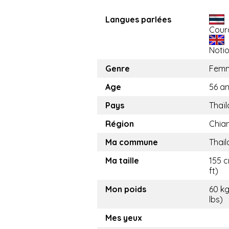
Langues parlées
Cour
Noti
Genre
Fem
Age
56 a
Pays
Thaï
Région
Chia
Ma commune
Thai
Ma taille
155 c
ft)
Mon poids
60 kg
lbs)
Mes yeux