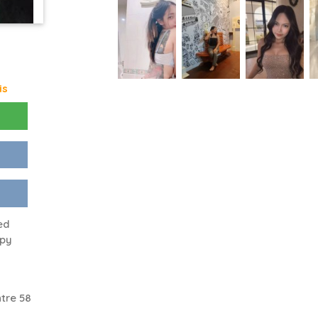
is
ed
ppy
tre 58