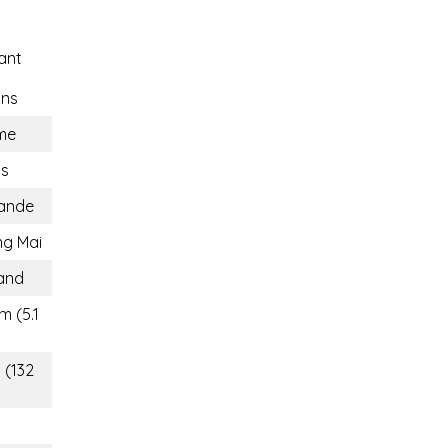
ant
ons
me
ns
lande
ng Mai
land
m (5.1
 (132