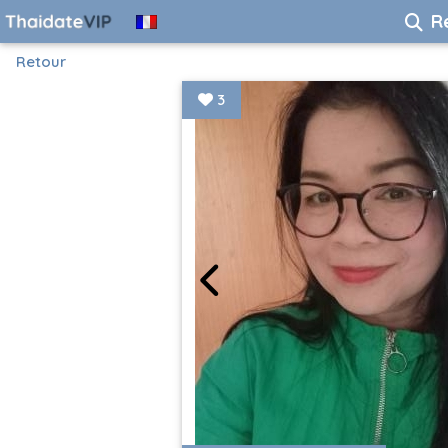
R
Retour
3