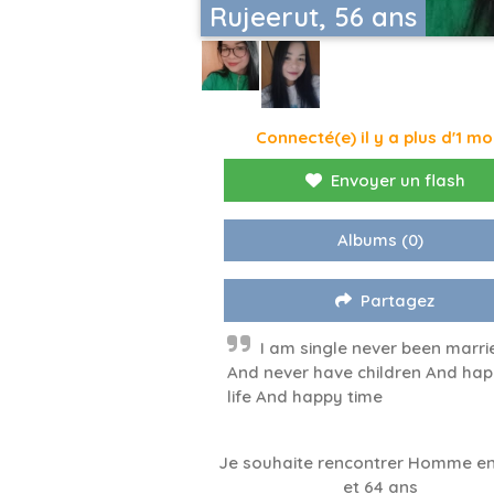
Rujeerut, 56 ans
Connecté(e) il y a plus d'1 mo
Envoyer un flash
Albums
(0)
Partagez
I am single never been marri
And never have children And ha
life And happy time
Je souhaite rencontrer Homme en
et 64 ans