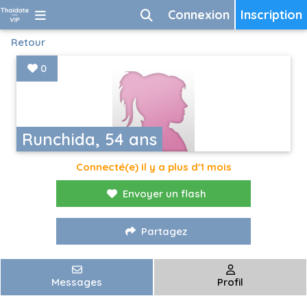
Connexion
Inscription
Retour
0
Runchida, 54 ans
Connecté(e) il y a plus d'1 mois
Envoyer un flash
Partagez
Messages
Profil