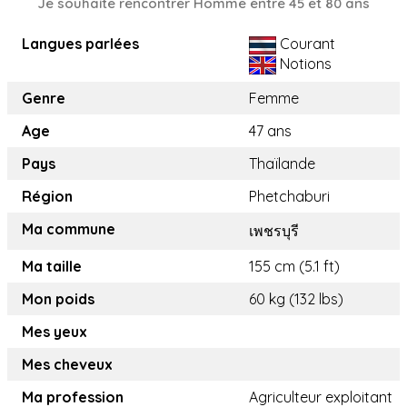
Je souhaite rencontrer Homme entre 45 et 80 ans
Langues parlées
Courant
Notions
Genre
Femme
Age
47 ans
Pays
Thaïlande
Région
Phetchaburi
Ma commune
เพชรบุรี
Ma taille
155 cm (5.1 ft)
Mon poids
60 kg (132 lbs)
Mes yeux
Mes cheveux
Ma profession
Agriculteur exploitant