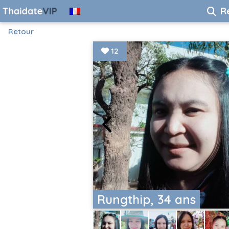
R
Retour
12
Rungthip, 34 ans