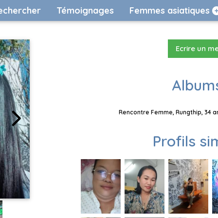
echercher
Témoignages
Femmes asiatiques
Ecrire un m
Albums
Rencontre Femme, Rungthip, 34 an
Profils si