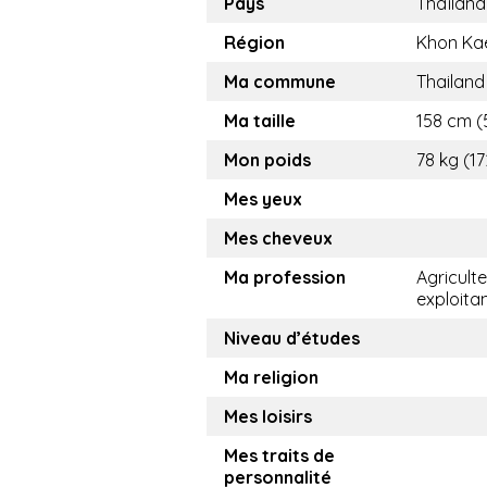
Pays
Thaïland
Région
Khon Ka
Ma commune
Thailand
Ma taille
158 cm (5
Mon poids
78 kg (17
Mes yeux
Mes cheveux
Ma profession
Agricult
exploita
Niveau d’études
Ma religion
Mes loisirs
Mes traits de
personnalité