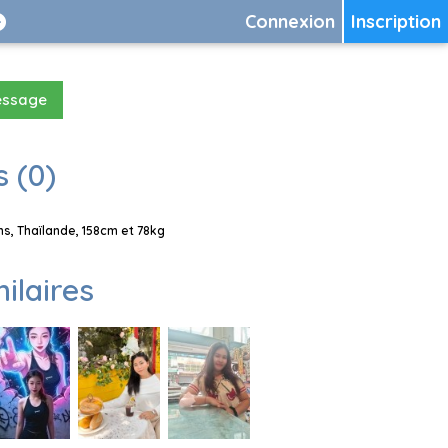
Connexion
Inscription
essage
 (0)
s, Thaïlande, 158cm et 78kg
milaires