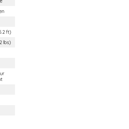
e
en
.2 ft)
2 lbs)
eur
nt