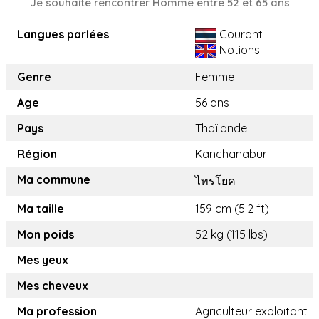
Je souhaite rencontrer Homme entre 52 et 65 ans
Langues parlées
Courant
Notions
Genre
Femme
Age
56 ans
Pays
Thaïlande
Région
Kanchanaburi
Ma commune
ไทรโยค
Ma taille
159 cm (5.2 ft)
Mon poids
52 kg (115 lbs)
Mes yeux
Mes cheveux
Ma profession
Agriculteur exploitant