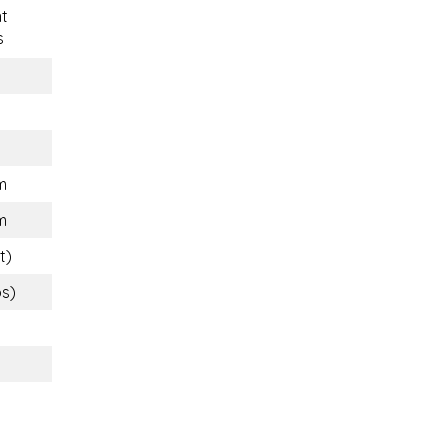
t
s
m
m
t)
bs)