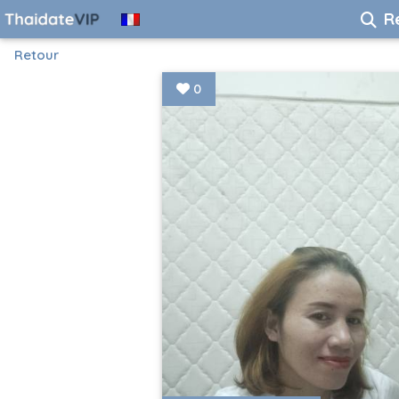
R
Retour
0