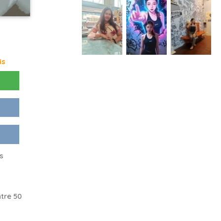
is
s
tre 50