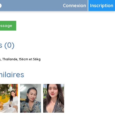
Connexion
Inscription
essage
 (0)
, Thaïlande, 156cm et 56kg
milaires