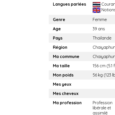
Langues parlées
Couran
Notion
Genre
Femme
Age
39 ans
Pays
Thaïlande
Région
Chaiyaphu
Ma commune
Chaiyaphu
Ma taille
156 cm (5.1 f
Mon poids
56 kg (123 l
Mes yeux
Mes cheveux
Ma profession
Profession
libérale et
assimilé