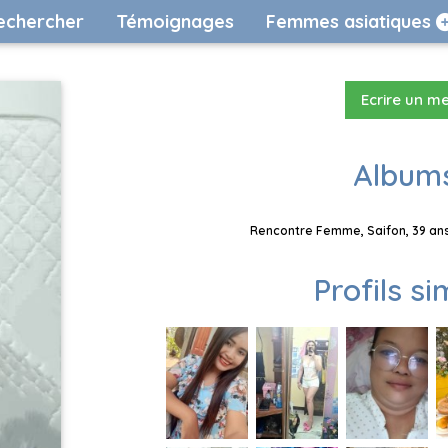
echercher
Témoignages
Femmes asiatiques
Ecrire un m
Albums
Rencontre Femme, Saifon, 39 ans
Profils si