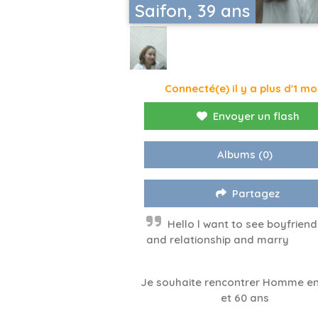
Saifon, 39 ans
Connecté(e) il y a plus d'1 mo
Envoyer un flash
Albums
(0)
Partagez
Hello l want to see boyfriend
and relationship and marry
Je souhaite rencontrer Homme en
et 60 ans