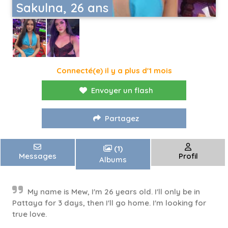
Sakulna, 26 ans
Connecté(e) il y a plus d'1 mois
Envoyer un flash
Partagez
(1)
Messages
Profil
Albums
My name is Mew, I'm 26 years old. I'll only be in
Pattaya for 3 days, then I'll go home. I'm looking for
true love.