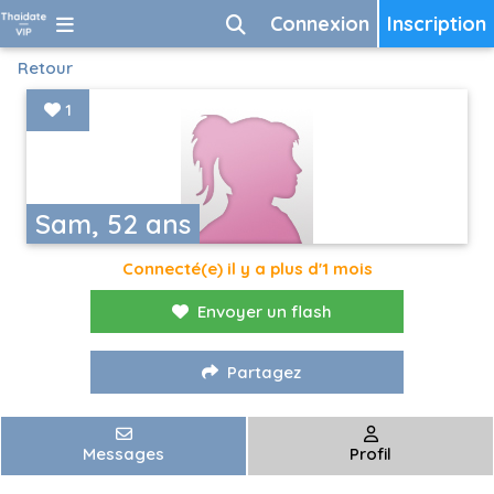
Connexion
Inscription
Retour
1
Sam, 52 ans
Connecté(e) il y a plus d'1 mois
Envoyer un flash
Partagez
Messages
Profil