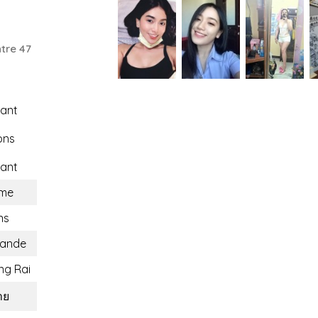
tre 47
ant
ons
ant
me
ns
lande
ng Rai
าย