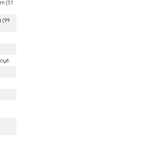
m (5.1
g (99
loyé