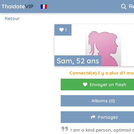
R
Retour
1
Sam, 52 ans
Connecté(e) il y a plus d'1 mo
Envoyer un flash
Albums
(0)
Partagez
I am a kind person, optimist