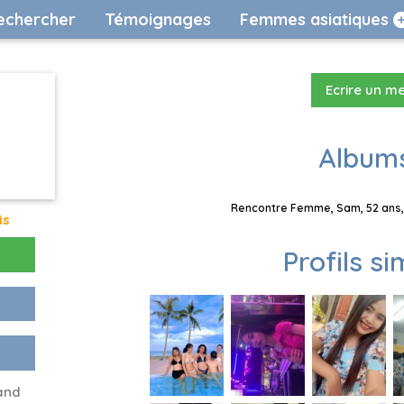
echercher
Témoignages
Femmes asiatiques
Ecrire un m
Albums
Rencontre Femme, Sam, 52 ans, 
is
Profils si
 and