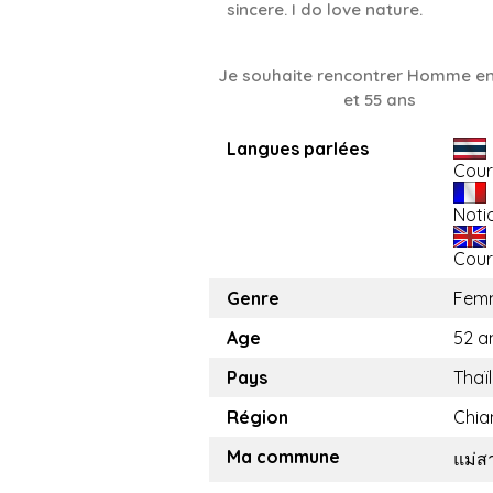
sincere. I do love nature.
Je souhaite rencontrer Homme en
et 55 ans
Langues parlées
Cour
Noti
Cour
Genre
Fem
Age
52 a
Pays
Thaï
Région
Chia
Ma commune
แม่ส