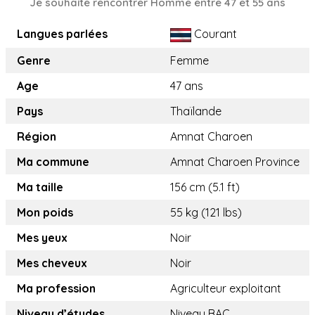
Je souhaite rencontrer Homme entre 47 et 55 ans
Langues parlées
Courant
Genre
Femme
Age
47 ans
Pays
Thaïlande
Région
Amnat Charoen
Ma commune
Amnat Charoen Province
Ma taille
156 cm (5.1 ft)
Mon poids
55 kg (121 lbs)
Mes yeux
Noir
Mes cheveux
Noir
Ma profession
Agriculteur exploitant
Niveau d’études
Niveau BAC