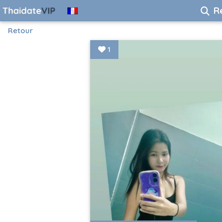
R
Retour
1