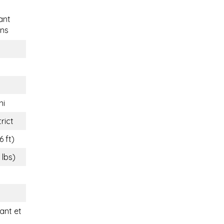
ant
ns
ni
rict
6 ft)
 lbs)
nt et