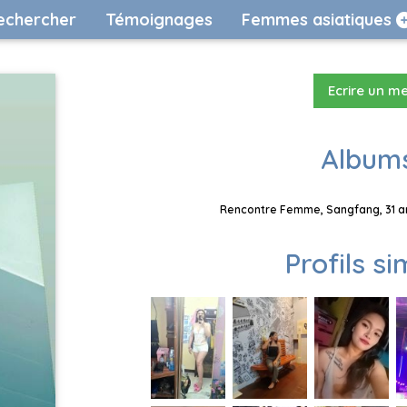
echercher
Témoignages
Femmes asiatiques
Ecrire un m
Albums
Rencontre Femme, Sangfang, 31 an
Profils si