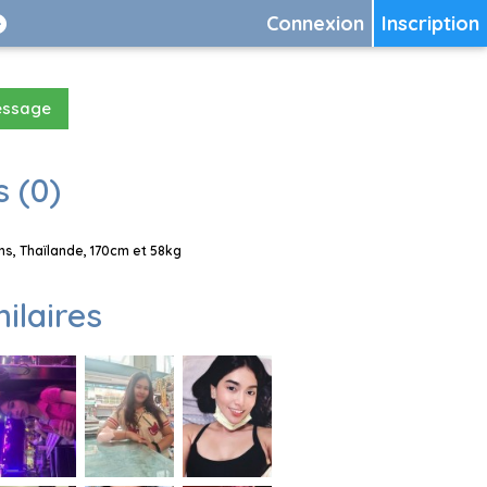
Connexion
Inscription
essage
 (0)
s, Thaïlande, 170cm et 58kg
milaires