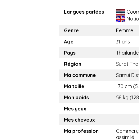
Langues parlées
Cour
Notio
Genre
Femme
Age
31 ans
Pays
Thaïlande
Région
Surat Tha
Ma commune
Samui Dist
Ma taille
170 cm (5.
Mon poids
58 kg (128
Mes yeux
Mes cheveux
Ma profession
Commerça
assimilé