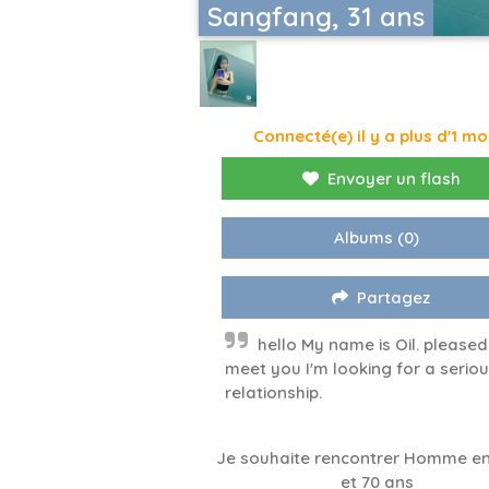
Sangfang, 31 ans
Connecté(e) il y a plus d'1 mo
Envoyer un flash
Albums
(0)
Partagez
hello My name is Oil. pleased
meet you I'm looking for a serio
relationship.
Je souhaite rencontrer Homme en
et 70 ans