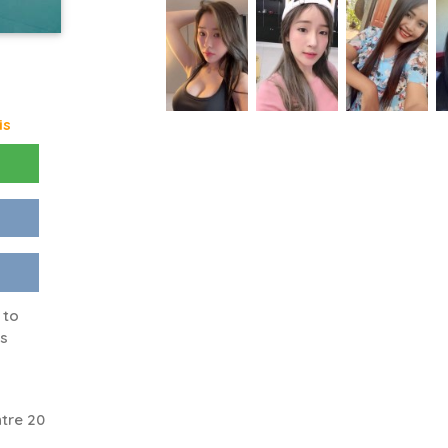
is
 to
us
tre 20