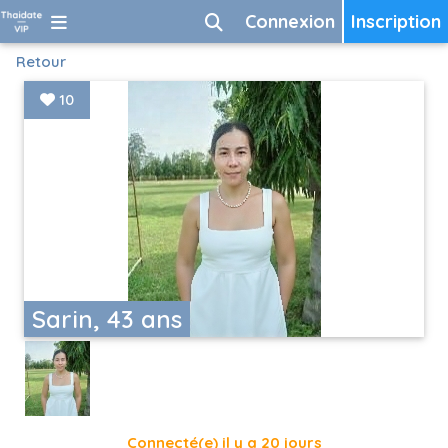
Connexion
Inscription
Retour
10
Sarin, 43 ans
Connecté(e) il y a 20 jours