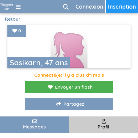
Connexion
Inscription
Retour
0
Sasikarn, 47 ans
Connecté(e) il y a plus d'1 mois
Envoyer un flash
Partagez
Messages
Profil