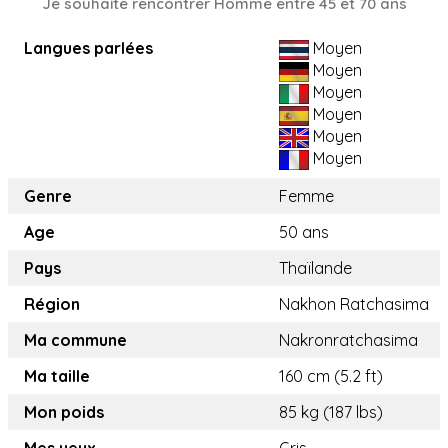
Je souhaite rencontrer Homme entre 45 et 70 ans
Langues parlées
Moyen
Moyen
Moyen
Moyen
Moyen
Moyen
Genre
Femme
Age
50 ans
Pays
Thaïlande
Région
Nakhon Ratchasima
Ma commune
Nakronratchasima
Ma taille
160 cm (5.2 ft)
Mon poids
85 kg (187 lbs)