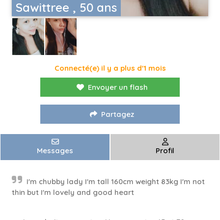
Sawittree , 50 ans
Connecté(e) il y a plus d'1 mois
Envoyer un flash
Partagez
Messages
Profil
I'm chubby lady I'm tall 160cm weight 83kg I'm not
thin but I'm lovely and good heart