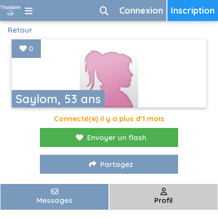
Connexion
Inscription
Retour
0
Saylom, 53 ans
Connecté(e) il y a plus d'1 mois
Envoyer un flash
Partagez
Messages
Profil