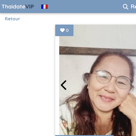
R
Retour
0