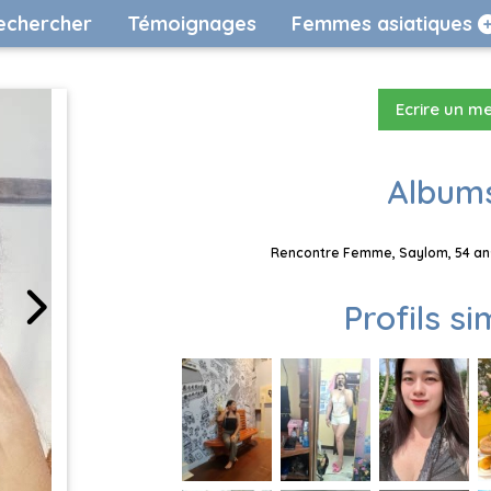
echercher
Témoignages
Femmes asiatiques
Ecrire un m
Albums
Rencontre Femme, Saylom, 54 ans
Profils si