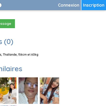
Connexion
Inscription
essage
 (0)
, Thaïlande, 156cm et 60kg
milaires