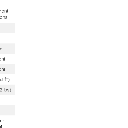
rant
ons
e
ani
ani
.1 ft)
2 lbs)
eur
nt