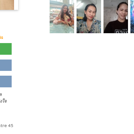
is
ล
ิงใจ
tre 45