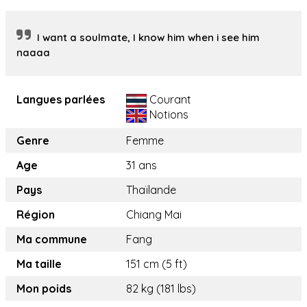
I want a soulmate, I know him when i see him
naaaa
Langues parlées
Courant
Notions
Genre
Femme
Age
31 ans
Pays
Thaïlande
Région
Chiang Mai
Ma commune
Fang
Ma taille
151 cm (5 ft)
Mon poids
82 kg (181 lbs)