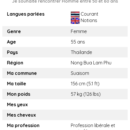
Je souhaite rencontrer Homme entre 50 et 60 ans
Langues parlées
Courant
Notions
Genre
Femme
Age
55 ans
Pays
Thaïlande
Région
Nong Bua Lam Phu
Ma commune
Suaisom
Ma taille
156 cm (5.1 ft)
Mon poids
57 kg (126 lbs)
Mes yeux
Mes cheveux
Ma profession
Profession libérale et