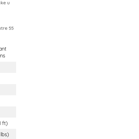
ake u
tre 55
ant
ns
 ft)
 lbs)