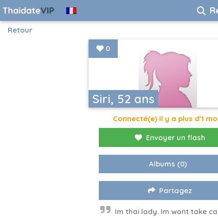
R
Retour
0
Siri, 52 ans
Connecté(e) il y a plus d'1 mo
Envoyer un flash
Albums
(0)
Partagez
Im thai lady. Im wont take ca