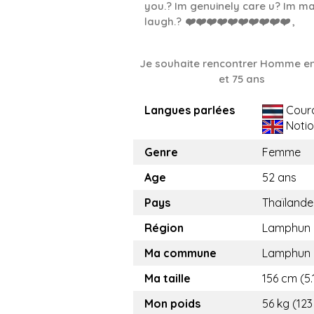
you.? Im genuinely care u? Im m
laugh.? ❤️❤️❤️❤️❤️❤️❤️❤️❤️❤️ ,
Je souhaite rencontrer Homme en
et 75 ans
Langues parlées
Cour
Notio
Genre
Femme
Age
52 ans
Pays
Thaïlande
Région
Lamphun
Ma commune
Lamphun
Ma taille
156 cm (5.1
Mon poids
56 kg (123