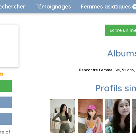
echercher
Témoignages
Femmes asiatiques
Ecrire un m
Albums
Rencontre Femme, Siri, 52 ans,
is
Profils si
re of