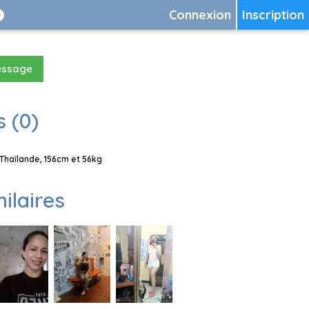
Connexion
Inscription
essage
 (0)
 Thaïlande, 156cm et 56kg
milaires