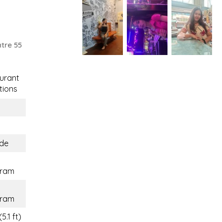
tre 55
urant
tions
nde
hram
hram
5.1 ft)