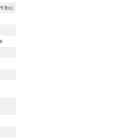
9 lbs)
é