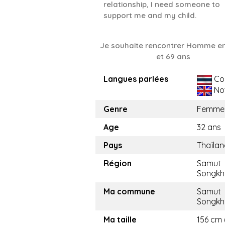
relationship, I need someone to
support me and my child.
Je souhaite rencontrer Homme en
et 69 ans
Langues parlées
Co
No
Genre
Femme
Age
32 ans
Pays
Thaïla
Région
Samut
Songk
Ma commune
Samut
Songk
Ma taille
156 cm (