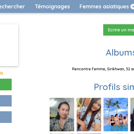
echercher
Témoignages
Femmes asiatiques
Ecrire un m
Albums
Rencontre Femme, Sirikhwan, 32 an
is
Profils si