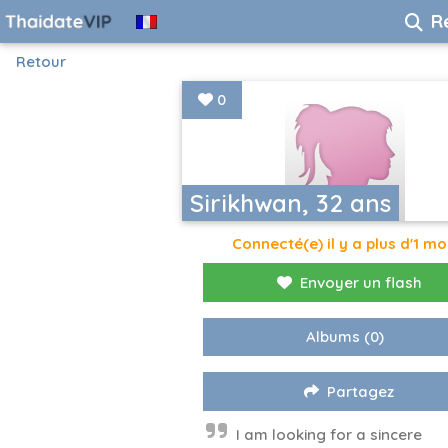
R
Retour
0
Sirikhwan, 32 ans
Connecté(e) il y a plus d'1 mo
Envoyer un flash
Albums
(0)
Partagez
I am looking for a sincere