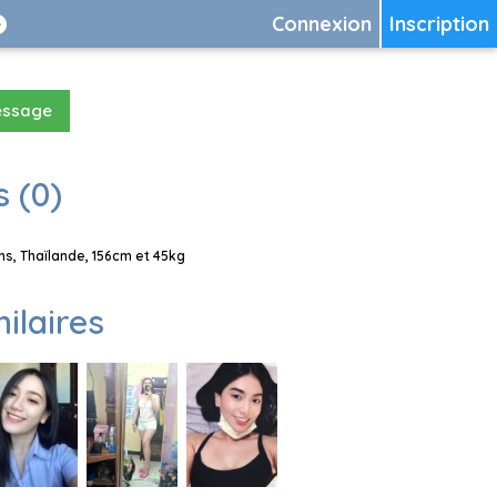
Connexion
Inscription
essage
 (0)
s, Thaïlande, 156cm et 45kg
milaires