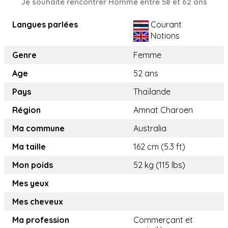
Je souhaite rencontrer Homme entre 58 et 62 ans
Langues parlées
Courant
Notions
Genre
Femme
Age
52 ans
Pays
Thaïlande
Région
Amnat Charoen
Ma commune
Australia
Ma taille
162 cm (5.3 ft)
Mon poids
52 kg (115 lbs)
Mes yeux
Mes cheveux
Ma profession
Commerçant et