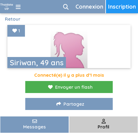
Connexion
Inscription
Retour
1
Siriwan, 49 ans
Connecté(e) il y a plus d'1 mois
Envoyer un flash
Partagez
Messages
Profil