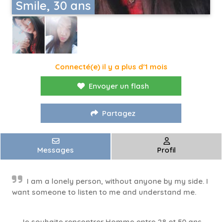
Smile, 30 ans
Connecté(e) il y a plus d'1 mois
Envoyer un flash
Partagez
Messages
Profil
I am a lonely person, without anyone by my side. I
want someone to listen to me and understand me.
Je souhaite rencontrer Homme entre 28 et 50 ans