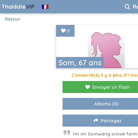
R
Retour
0
Som, 67 ans
Connecté(e) il y a plus d'1 mo
Envoyer un flash
Albums
(0)
Partagez
I'm mr Somwang srinok form