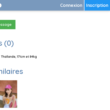
Connexion
Inscription
essage
 (0)
Thaïlande, 171cm et 84kg
milaires