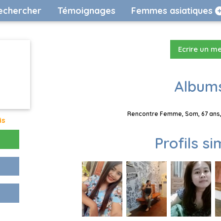
echercher
Témoignages
Femmes asiatiques
Ecrire un m
Albums
Rencontre Femme, Som, 67 ans, 
is
Profils si