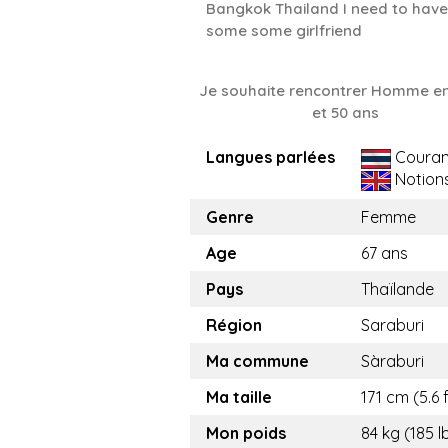
Bangkok Thailand I need to have
some some girlfriend
Je souhaite rencontrer Homme en
et 50 ans
Langues parlées
Couran
Notion
Genre
Femme
Age
67 ans
Pays
Thaïlande
Région
Saraburi
Ma commune
Sàraburi
Ma taille
171 cm (5.6 f
Mon poids
84 kg (185 l