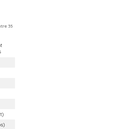
tre 35
t
s
t)
bs)