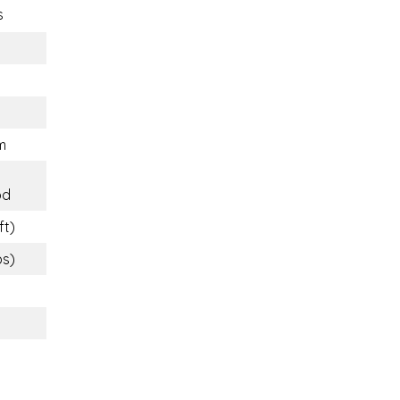
s
m
od
ft)
bs)