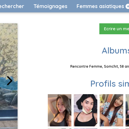
echercher
Témoignages
Femmes asiatiques
Ecrire un m
Albums
Rencontre Femme, Somchit, 58 ans
Profils si