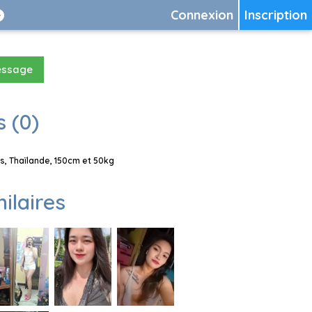
Connexion
Inscription
essage
 (0)
, Thaïlande, 150cm et 50kg
milaires