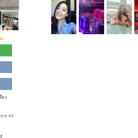
is
ี่ยว
tre 45
t