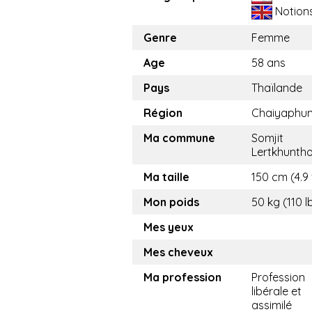
Notion
Genre
Femme
Age
58 ans
Pays
Thaïlande
Région
Chaiyaphu
Ma commune
Somjit
Lertkhunth
Ma taille
150 cm (4.9 
Mon poids
50 kg (110 l
Mes yeux
Mes cheveux
Ma profession
Profession
libérale et
assimilé