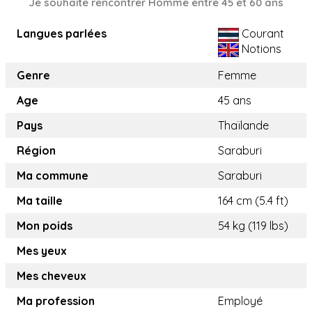
Je souhaite rencontrer Homme entre 45 et 60 ans
Langues parlées
Courant
Notions
Genre
Femme
Age
45 ans
Pays
Thaïlande
Région
Saraburi
Ma commune
Saraburi
Ma taille
164 cm (5.4 ft)
Mon poids
54 kg (119 lbs)
Mes yeux
Mes cheveux
Ma profession
Employé