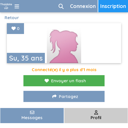
Connexion
Inscription
Retour
0
Su, 35 ans
Connecté(e) il y a plus d'1 mois
Envoyer un flash
Partagez
Messages
Profil