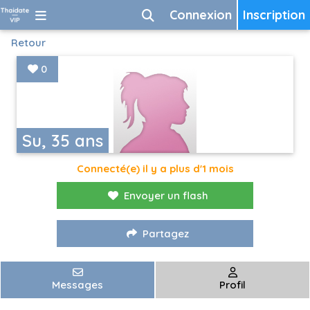
Connexion
Inscription
Retour
0
Su, 35 ans
Connecté(e) il y a plus d'1 mois
Envoyer un flash
Partagez
Messages
Profil