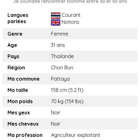
Je souhaite rencontrer Homme entre 30 et 50 ans
Langues
Courant
parlées
Notions
Genre
Femme
Age
31 ans
Pays
Thaïlande
Région
Chon Buri
Ma commune
Pattaya
Ma taille
158 cm (5.2 ft)
Mon poids
70 kg (154 lbs)
Mes yeux
Noir
Mes cheveux
Noir
Ma profession
Agriculteur exploitant