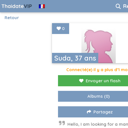
R
Retour
0
Suda, 37 ans
Connecté(e) il y a plus d'1 mo
Envoyer un flash
Albums
(0)
Partagez
Hello, I am looking for a ma