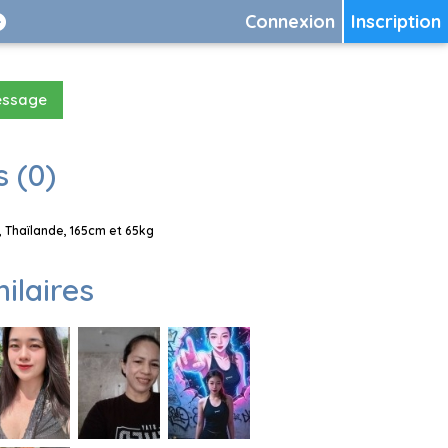
Connexion
Inscription
essage
 (0)
 Thaïlande, 165cm et 65kg
milaires