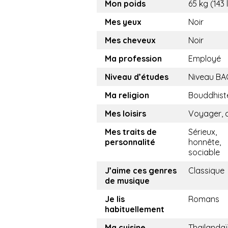
Mon poids
65 kg (143 
Mes yeux
Noir
Mes cheveux
Noir
Ma profession
Employé
Niveau d’études
Niveau BA
Ma religion
Bouddhist
Mes loisirs
Voyager, 
Mes traits de
Sérieux,
personnalité
honnête,
sociable
J’aime ces genres
Classique
de musique
Je lis
Romans
habituellement
Ma cuisine
Thailandaï