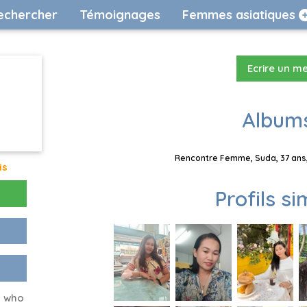
echercher
Témoignages
Femmes asiatiques
Ecrire un m
Albums
Rencontre Femme, Suda, 37 ans,
is
Profils si
n who