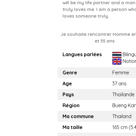
will be my life partner and a ma
truly loves me. I am a person wh
loves someone truly.
Je souhaite rencontrer Homme en
et 55 ans
Langues parlées
Biling
Notio
Genre
Femme
Age
37 ans
Pays
Thaïlande
Région
Bueng Ka
Ma commune
Thailand
Ma taille
165 cm (5.4