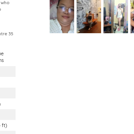
n who
o
tre 35
ue
ns
n
 ft)