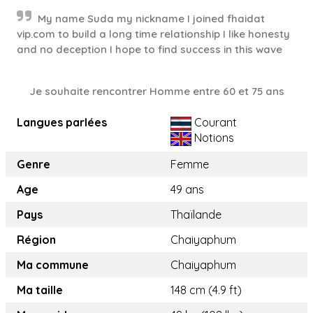
My name Suda my nickname I joined fhaidat
vip.com to build a long time relationship I like honesty
and no deception I hope to find success in this wave
Je souhaite rencontrer Homme entre 60 et 75 ans
Langues parlées
Courant
Notions
Genre
Femme
Age
49 ans
Pays
Thaïlande
Région
Chaiyaphum
Ma commune
Chaiyaphum
Ma taille
148 cm (4.9 ft)