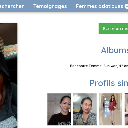
echercher
Témoignages
Femmes asiatiques
Ecrire un m
Albums
Rencontre Femme, Suniwan, 42 ans
Profils si