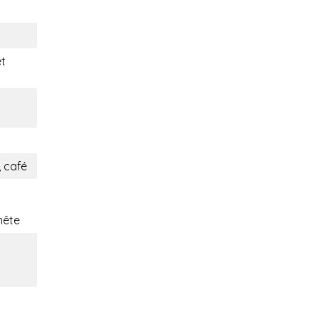
t
 café
nête