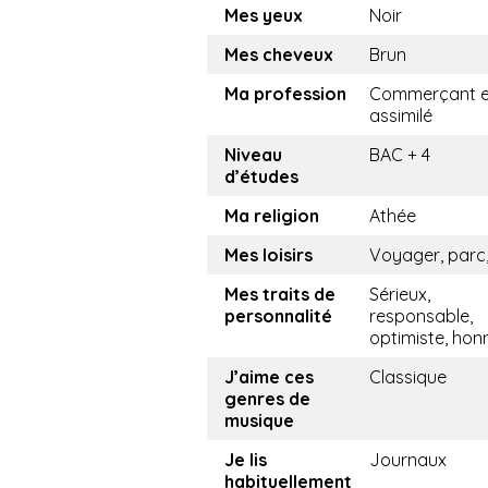
Mes yeux
Noir
Mes cheveux
Brun
Ma profession
Commerçant e
assimilé
Niveau
BAC + 4
d’études
Ma religion
Athée
Mes loisirs
Voyager, parc,
Mes traits de
Sérieux,
personnalité
responsable,
optimiste, hon
J’aime ces
Classique
genres de
musique
Je lis
Journaux
habituellement