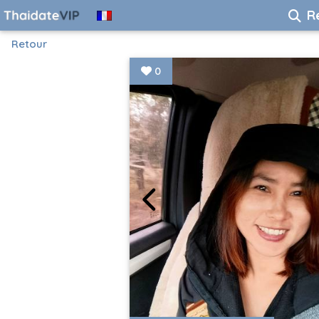
R
Retour
0