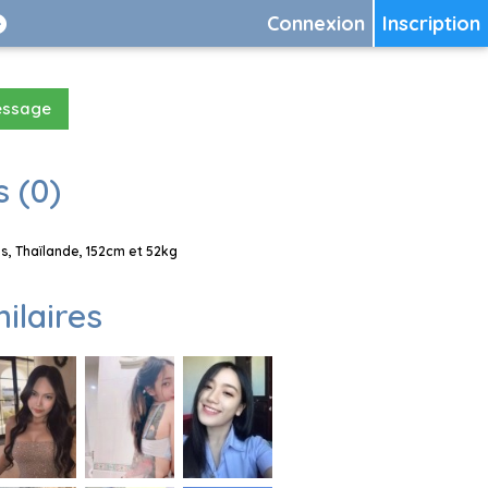
Connexion
Inscription
essage
 (0)
, Thaïlande, 152cm et 52kg
milaires