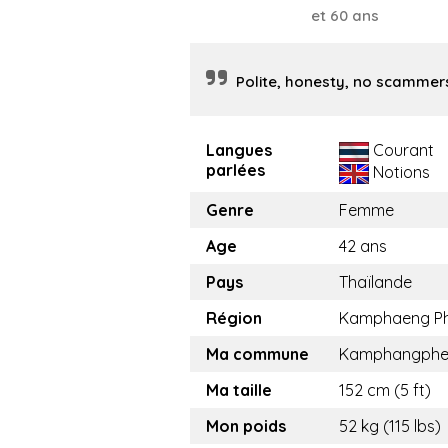
et 60 ans
Polite, honesty, no scammer
Langues
Courant
parlées
Notions
Genre
Femme
Age
42 ans
Pays
Thaïlande
Région
Kamphaeng P
Ma commune
Kamphangphe
Ma taille
152 cm (5 ft)
Mon poids
52 kg (115 lbs)