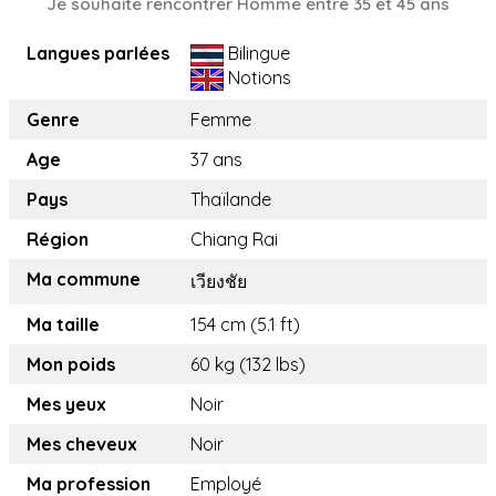
Je souhaite rencontrer Homme entre 35 et 45 ans
Langues parlées
Bilingue
Notions
Genre
Femme
Age
37 ans
Pays
Thaïlande
Région
Chiang Rai
Ma commune
เวียงชัย
Ma taille
154 cm (5.1 ft)
Mon poids
60 kg (132 lbs)
Mes yeux
Noir
Mes cheveux
Noir
Ma profession
Employé