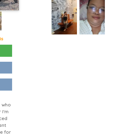
is
n who
 I'm
nced
ant
e for