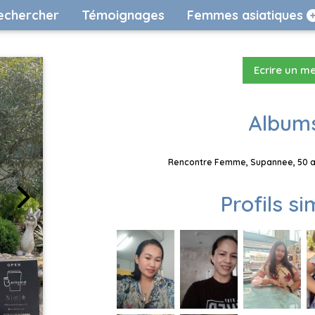
echercher
Témoignages
Femmes asiatiques
Ecrire un m
Albums
Rencontre Femme, Supannee, 50 an
Profils si