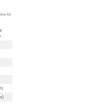
tre 53
t
s
t)
bs)