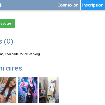
Connexion
Inscription
essage
 (0)
s, Thaïlande, 155cm et 52kg
milaires