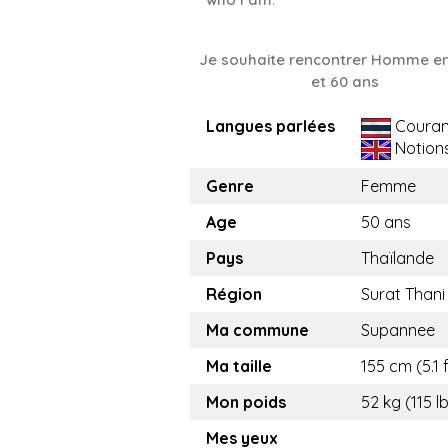
Je souhaite rencontrer Homme en
et 60 ans
Langues parlées
Couran
Notion
Genre
Femme
Age
50 ans
Pays
Thaïlande
Région
Surat Thani
Ma commune
Supannee
Ma taille
155 cm (5.1 f
Mon poids
52 kg (115 l
Mes yeux