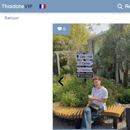
R
Retour
0