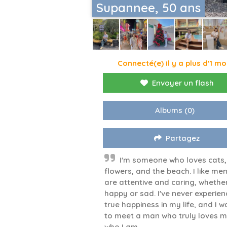
Supannee, 50 ans
Connecté(e) il y a plus d'1 mo
Envoyer un flash
Albums
(0)
Partagez
I'm someone who loves cats,
flowers, and the beach. I like me
are attentive and caring, whether
happy or sad. I've never experie
true happiness in my life, and I w
to meet a man who truly loves m
who I am.