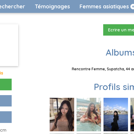
echercher
Témoignages
Femmes asiatiques
Ecrire un m
Albums
Rencontre Femme, Supatcha, 44 an
is
Profils si
6 cm