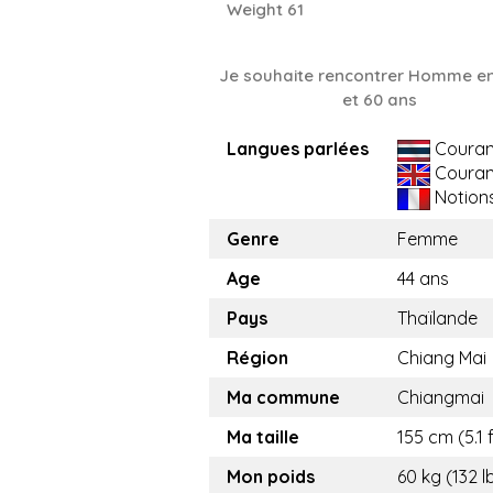
Weight 61
Je souhaite rencontrer Homme en
et 60 ans
Langues parlées
Couran
Couran
Notion
Genre
Femme
Age
44 ans
Pays
Thaïlande
Région
Chiang Mai
Ma commune
Chiangmai
Ma taille
155 cm (5.1 f
Mon poids
60 kg (132 l