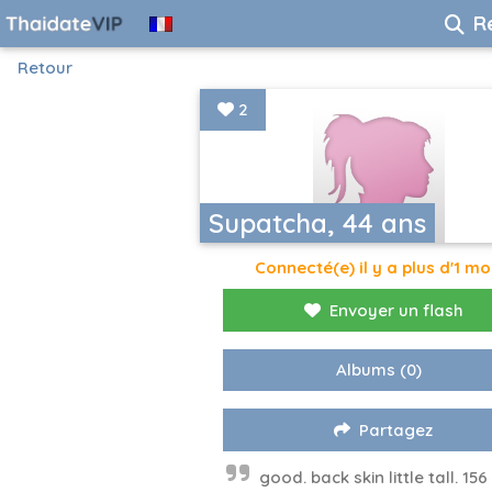
R
Retour
2
Supatcha, 44 ans
Connecté(e) il y a plus d'1 mo
Envoyer un flash
Albums
(0)
Partagez
good. back skin little tall. 15