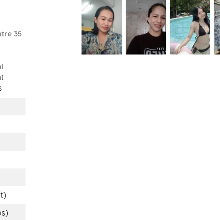
tre 35
t
t
s
t)
bs)