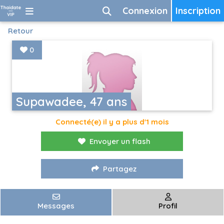
Connexion
Inscription
Retour
0
Supawadee, 47 ans
Connecté(e) il y a plus d'1 mois
Envoyer un flash
Partagez
Messages
Profil