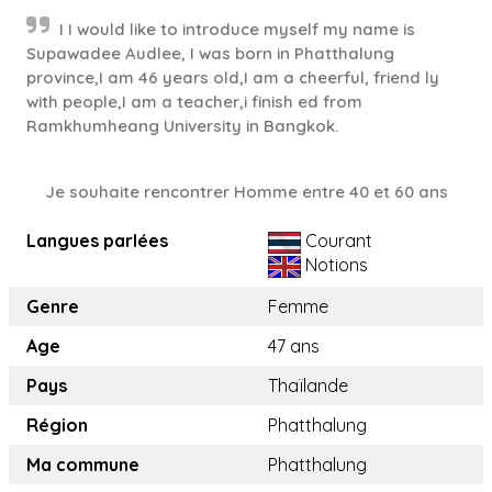
I I would like to introduce myself my name is
Supawadee Audlee, I was born in Phatthalung
province,I am 46 years old,I am a cheerful, friend ly
with people,I am a teacher,i finish ed from
Ramkhumheang University in Bangkok.
Je souhaite rencontrer Homme entre 40 et 60 ans
Langues parlées
Courant
Notions
Genre
Femme
Age
47 ans
Pays
Thaïlande
Région
Phatthalung
Ma commune
Phatthalung