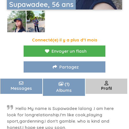
Supawadee, 56 ans
Connecté(e) il y a plus d'1 mois
Envoyer un flash
Partagez
(1)
Messages
Profil
Albums
Hello My name is Supawadee lalong .I am here
look for longrelationship.I'm like cook,playing
sport,gardenning.I don't gamble. who is kind and
honest.I hope see you soon.