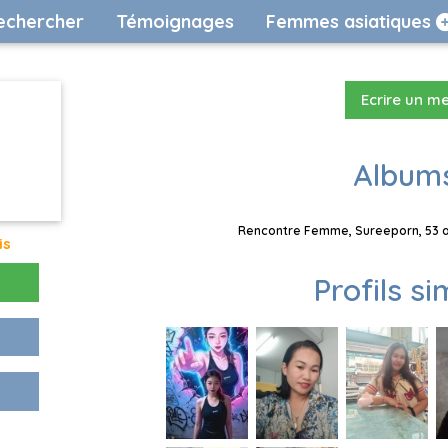
echercher
Témoignages
Femmes asiatiques
Ecrire un m
Albums
Rencontre Femme, Sureeporn, 53 an
is
Profils si