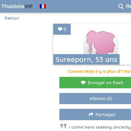
R
Retour
0
Sureeporn, 53 ans
Connecté(e) il y a plus d'1 mo
Envoyer un flash
Albums
(0)
Partagez
I came here seeking sincerity