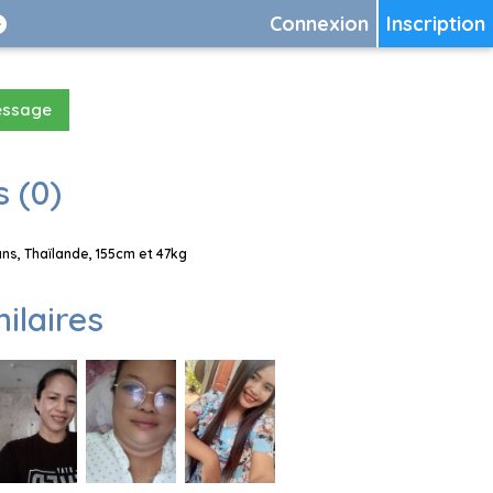
Connexion
Inscription
essage
 (0)
s, Thaïlande, 155cm et 47kg
milaires