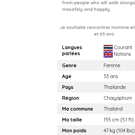
from people who will walk alongs
mesafely and happily
Je souhaite rencontrer Homme en
et 65 ans
Langues
Courant
parlées
Notions
Genre
Femme
Age
53 ans
Pays
Thaïlande
Région
Chaiyaphum
Ma commune
Thailand
Ma taille
155 cm (5.1 ft)
Mon poids
47 kg (104 lbs)