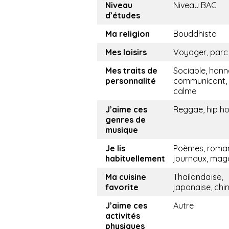
Niveau
Niveau BAC
d’études
Ma religion
Bouddhiste
Mes loisirs
Voyager, parc
Mes traits de
Sociable, honn
personnalité
communicant,
calme
J’aime ces
Reggae, hip h
genres de
musique
Je lis
Poèmes, roma
habituellement
journaux, mag
Ma cuisine
Thailandaïse,
favorite
japonaise, chi
J’aime ces
Autre
activités
physiques