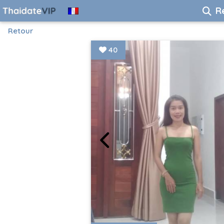
R
Retour
40