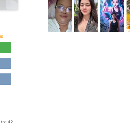
is
tre 42