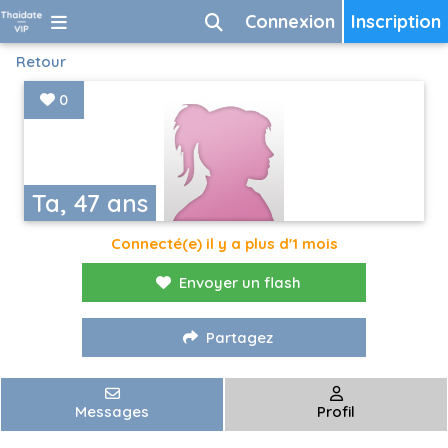
Connexion
Inscription
Retour
0
Ta, 47 ans
Connecté(e) il y a plus d'1 mois
Envoyer un flash
Partagez
Messages
Profil