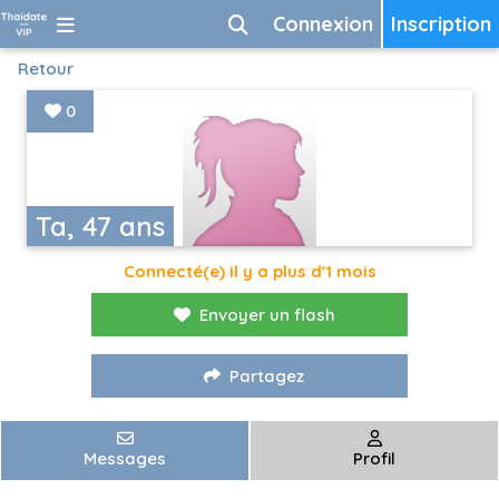
Connexion
Inscription
Retour
0
Ta, 47 ans
Connecté(e) il y a plus d'1 mois
Envoyer un flash
Partagez
Messages
Profil