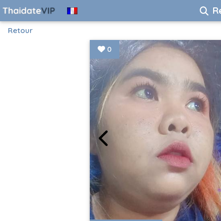
R
Retour
0