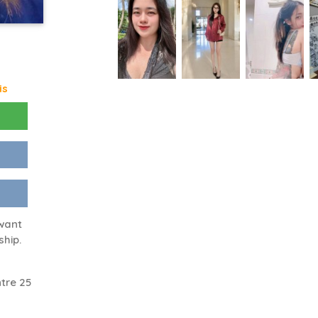
is
 want
hip.
tre 25