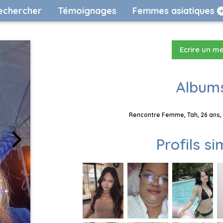
echercher
Témoignages
Femmes asiatiques
Ecrire un m
Albums
Rencontre Femme, Tah, 26 ans, 
Profils si