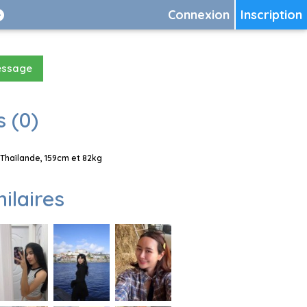
Connexion
Inscription
essage
 (0)
Thaïlande, 159cm et 82kg
milaires