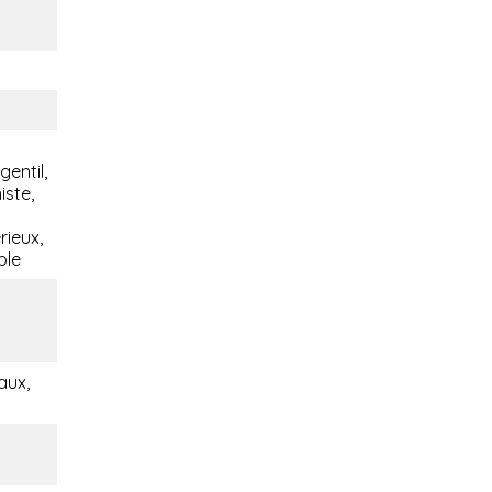
entil,
iste,
rieux,
ble
aux,