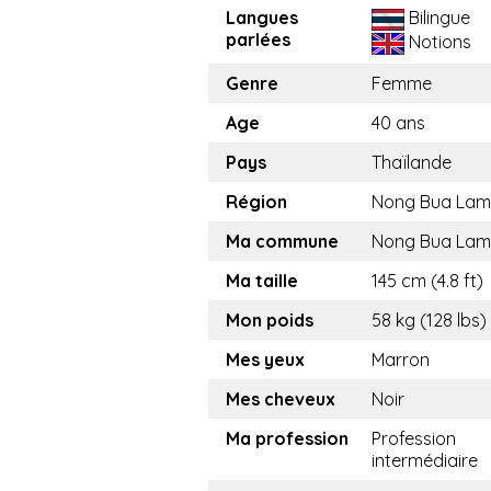
Langues
Bilingue
parlées
Notions
Genre
Femme
Age
40 ans
Pays
Thaïlande
Région
Nong Bua Lam
Ma commune
Nong Bua La
Ma taille
145 cm (4.8 ft)
Mon poids
58 kg (128 lbs)
Mes yeux
Marron
Mes cheveux
Noir
Ma profession
Profession
intermédiaire