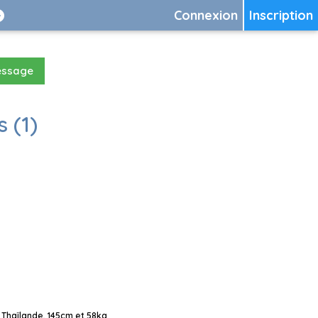
Connexion
Inscription
essage
 (1)
 Thaïlande, 145cm et 58kg