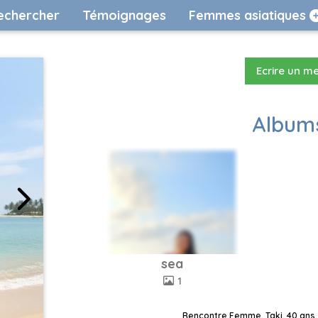
echercher
Témoignages
Femmes asiatiques
Ecrire un m
Albums
sea
1
Rencontre Femme, Taki, 40 ans,