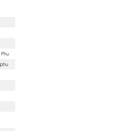
 Phu
mphu