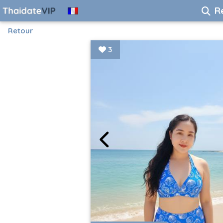
R
Retour
3