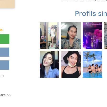
Profils si
is
rom
tre 35