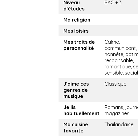
Niveau
BAC + 3
d’études
Ma religion
Mes loisirs
Mes traits de
Calme,
personnalité
communicant, g
honnête, optim
responsable,
romantique, sé
sensible, socia
J’aime ces
Classique
genres de
musique
Je lis
Romans, journ
habituellement
magazines
Ma cuisine
Thailandaïse
favorite