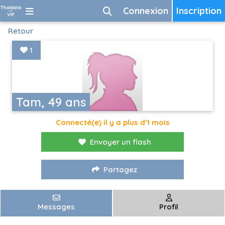
Connexion
Inscription
Retour
1
Tam, 49 ans
Connecté(e) il y a plus d'1 mois
Envoyer un flash
Partagez
Messages
Profil