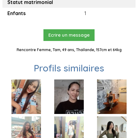
Statut matrimonial
Enfants
1
Ecrire un message
Rencontre Femme, Tam, 49 ans, Thaïlande, 157cm et 64kg
Profils similaires