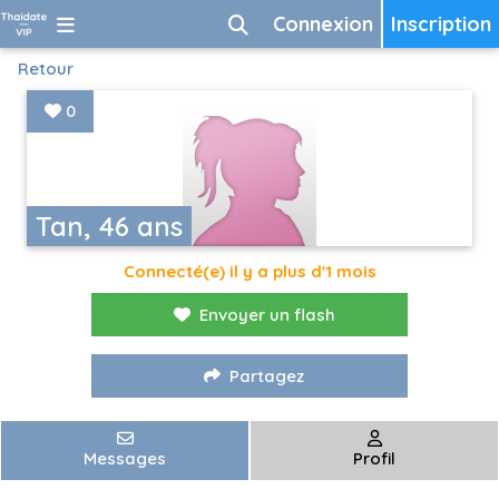
Connexion
Inscription
Retour
0
Tan, 46 ans
Connecté(e) il y a plus d'1 mois
Envoyer un flash
Partagez
Messages
Profil