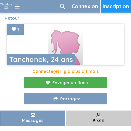
Connexion
Inscription
Retour
1
Tanchanok, 24 ans
Connecté(e) il y a plus d'1 mois
Envoyer un flash
Partagez
Messages
Profil