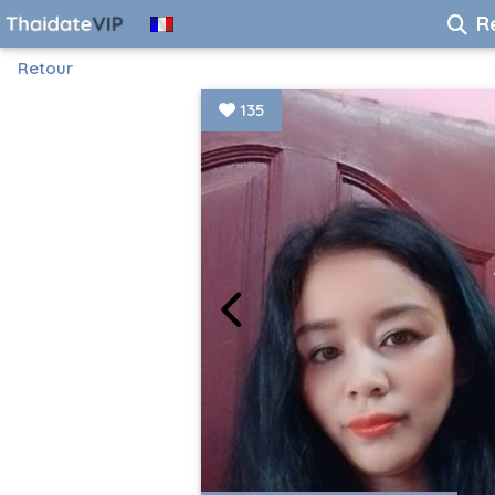
R
Retour
135