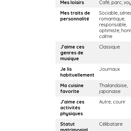
Mes loisirs
Café, parc, vo
Mes traits de
Sociable, série
personnalité
romantique,
responsable,
optimiste, hon
calme
J’aime ces
Classique
genres de
musique
Je lis
Journaux
habituellement
Ma cuisine
Thailandaïse,
favorite
japonaise
J’aime ces
Autre, courir
activités
physiques
Statut
Célibataire
matrimonial