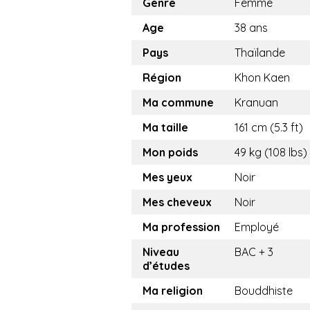
Genre
Femme
Age
38 ans
Pays
Thaïlande
Région
Khon Kaen
Ma commune
Kranuan
Ma taille
161 cm (5.3 ft)
Mon poids
49 kg (108 lbs)
Mes yeux
Noir
Mes cheveux
Noir
Ma profession
Employé
Niveau
BAC + 3
d’études
Ma religion
Bouddhiste