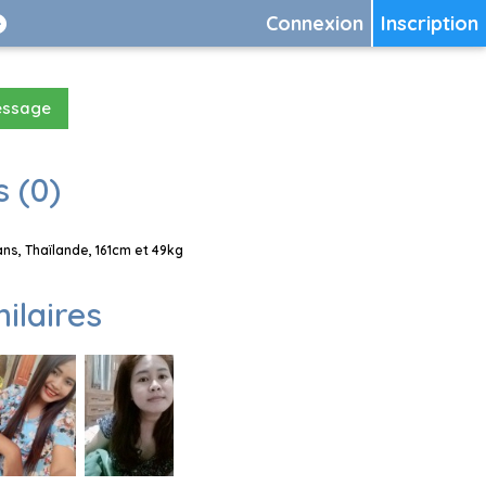
Connexion
Inscription
essage
 (0)
s, Thaïlande, 161cm et 49kg
milaires