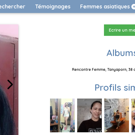
echercher
Témoignages
Femmes asiatiques
Ecrire un m
Albums
Rencontre Femme, Tanyaporn, 38 an
Profils si