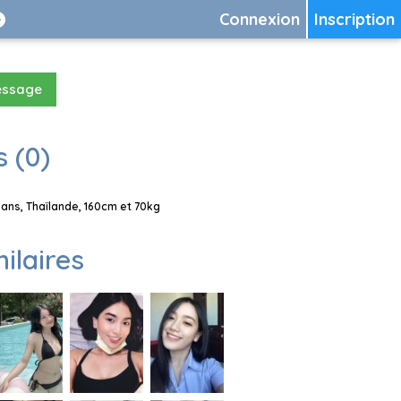
Connexion
Inscription
essage
 (0)
ns, Thaïlande, 160cm et 70kg
milaires