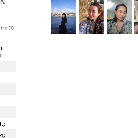
งใจ
tre 70
t
s
ft)
bs)