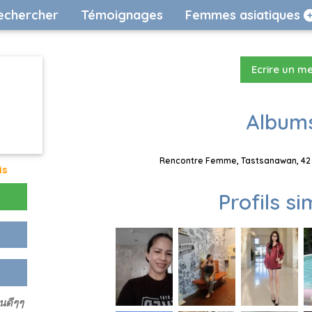
echercher
Témoignages
Femmes asiatiques
Ecrire un m
Albums
Rencontre Femme, Tastsanawan, 42 a
is
Profils si
นดีๆๆ